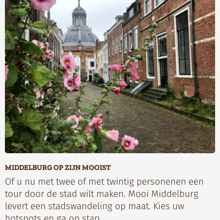
MIDDELBURG OP ZIJN MOOIST
Of u nu met twee of met twintig personenen een
tour door de stad wilt maken. Mooi Middelburg
levert een stadswandeling op maat. Kies uw
hotspots en ga op stap.